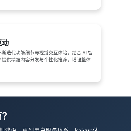
驱动
断迭代功能细节与视觉交互体验，结合 AI 智
户提供精准内容分发与个性化推荐，增强整体
育？
设，再到用户服务体系，kaiyun体