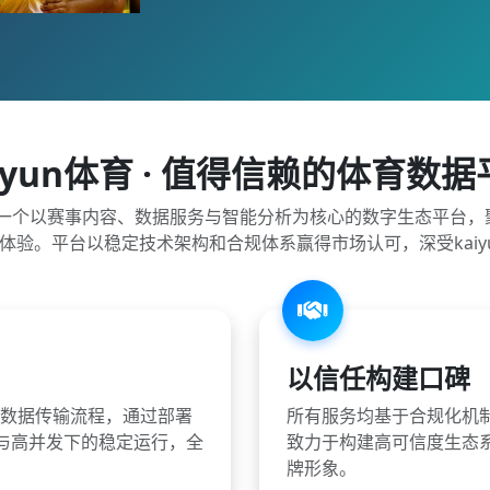
iyun体育 · 值得信赖的体育数
于构建一个以赛事内容、数据服务与智能分析为核心的数字生态平台
体验。平台以稳定技术架构和合规体系赢得市场认可，深受kaiy
以信任构建口碑
数据传输流程，通过部署
所有服务均基于合规化机
问与高并发下的稳定运行，全
致力于构建高可信度生态
牌形象。