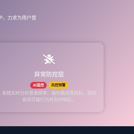
保护，力求为用户营
异常防控层
AI监控
风控预警
系统实时分析登录频率、操作路径等指标，提前
发现可疑行为并及时响应。