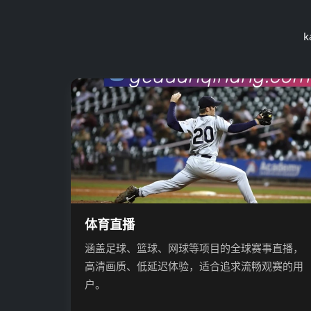
体育直播
涵盖足球、篮球、网球等项目的全球赛事直播，
高清画质、低延迟体验，适合追求流畅观赛的用
户。