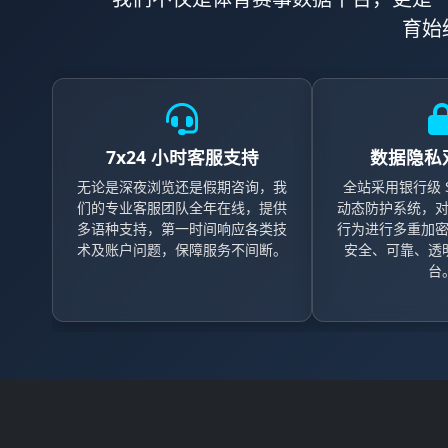
育始
7x24 小时客服支持
数据隐私
无论是深夜浏览还是假期咨询，我
全站采用银行级 S
们的专业客服团队全年在线，提供
动态防护系统，
多语种支持，第一时间响应各类技
行为进行多重加
术及账户问题，保障服务不间断。
安全、可靠、透
台