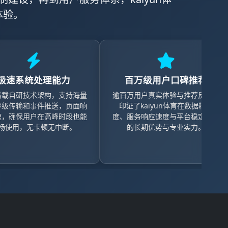
体验。
极速系统处理能力
百万级用户口碑推荐
搭载自研技术架构，支持海量
逾百万用户真实体验与推荐反馈，
秒级传输和事件推送，页面响
印证了kaiyun体育在数据精准
速，确保用户在高峰时段也能
度、服务响应速度与平台稳定性上
畅使用，无卡顿无中断。
的长期优势与专业实力。