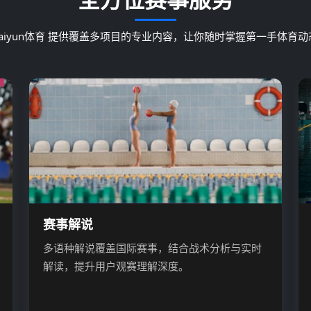
kaiyun体育 提供覆盖多项目的专业内容，让你随时掌握第一手体育动
赛事解说
多语种解说覆盖国际赛事，结合战术分析与实时
解读，提升用户观赛理解深度。