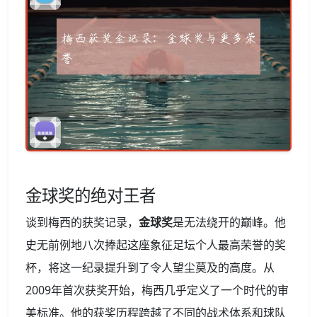
金球奖的绝对王者
谈到梅西的获奖记录，
金球奖
是无法绕开的巅峰。他
史无前例地八次捧起这座象征足坛个人最高荣誉的奖
杯，将这一纪录提升到了令人望尘莫及的高度。从
2009年首次获奖开始，梅西几乎定义了一个时代的审
美标准。他的获奖历程跨越了不同的战术体系和球队