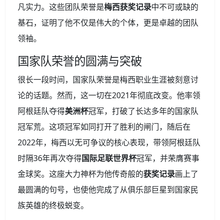
凡实力。这些团队荣誉是
梅西获奖记录
中不可或缺的
基石，证明了他不仅是伟大的个体，更是卓越的团队
领袖。
国家队荣誉的圆满与突破
很长一段时间，国家队荣誉是梅西职业生涯被刻意讨
论的话题。然而，这一切在2021年彻底改变。他率领
阿根廷队夺得
美洲杯
冠军，打破了长达多年的国家队
冠军荒。这项冠军如同打开了胜利的闸门，随后在
2022年，梅西以无可争议的核心表现，带领阿根廷队
时隔36年再次夺得
国际足联世界杯
冠军，并荣膺赛事
金球奖。这座大力神杯为他传奇般的
获奖记录
画上了
最圆满的句号，也使他完成了从俱乐部巨星到国家民
族英雄的终极蜕变。