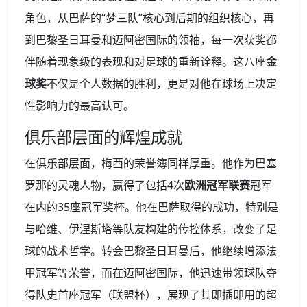
角色，从巴萨的“梦三队”核心到后期的组织核心，再
到巴黎圣日耳曼和迈阿密国际的领袖，每一次获奖都
伴随着现象级的表现和对足球的重新诠释。这八座
金
球奖
不仅是个人数据的胜利，更是对他在球场上决定
性影响力的最高认可。
俱乐部层面的辉煌成就
在俱乐部层面，梅西的荣誉簿同样厚重。他作为巴塞
罗那的灵魂人物，赢得了包括4次
欧洲冠军联赛
冠军
在内的35座冠军奖杯。他在巴萨取得的成功，特别是
与哈维、伊涅斯塔等队友构建的传控体系，改变了足
球的战术哲学。转会巴黎圣日耳曼后，他继续增添法
甲冠军等荣誉，而在迈阿密国际，他迅速带领球队夺
得队史首座冠军（联盟杯），展现了其即插即用的超