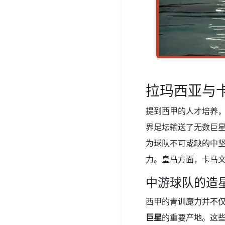
拉玛西亚与
提到西甲的人才培养
界足坛输送了无数巨
为球队不可或缺的中
力。皇马方面，卡马
中游球队的造
西甲的青训魔力并不
巨星
的重要产地。这