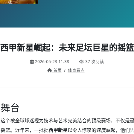
西甲新星崛起：未来足坛巨星的摇篮
2026-05-23 11:38
37 次阅读
首页
/
体育看点
的舞台
，这个被全球球迷视为技术与艺术完美结合的顶级赛场，不仅是
的摇篮。近年来，一批批
西甲新星
以令人惊叹的速度崛起，他们