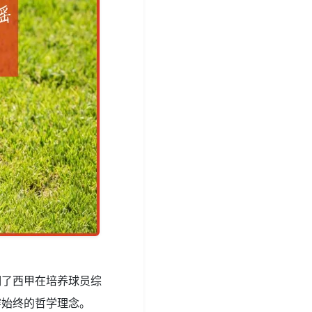
明了西甲在培养球员综
穿始终的哲学理念。