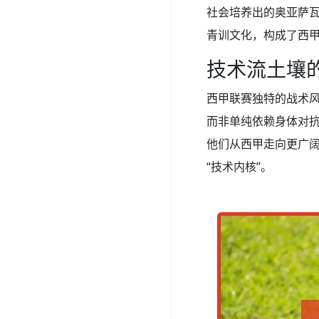
社会培养出的奥亚萨
青训文化，构成了西
技术流土壤
西甲联赛独特的战术
而非单纯依赖身体对
他们从西甲走向更广
“技术内核”。