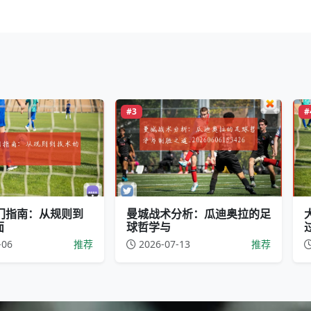
#3
#
入门指南：从规则到
曼城战术分析：瓜迪奥拉的足
面
球哲学与
-06
推荐
2026-07-13
推荐