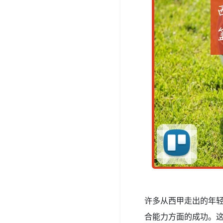
许多从西甲走出的年
合能力方面的成功。